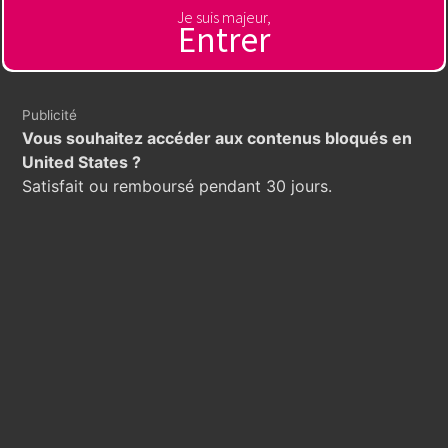
Địa chỉ: 54 Tổ 3 - KP2, Tân Thới Hiệp,
Je suis majeur,
Entrer
Quận 12, Hồ Chí Minh, Việt Nam
Điện thoại: (+84) 829935334
Website:
https://tk88.boston/
Publicité
Zipcode: 72650
Vous souhaitez accéder aux contenus bloqués en
Hashtag: #tk88 #tk88boston
United States ?
#nhacaitk88 #tk88com
Satisfait ou remboursé pendant 30 jours.
LINK MXH
https://www.facebook.com/tk88boston/
https://tk88.boston/huong-dan/dang-ky-tk88/
https://tk88.boston/huong-dan/dang-nhap-tk88/
https://tk88.boston/huong-dan/nap-tien-tk88/